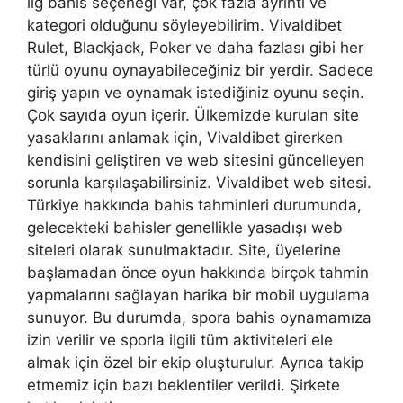
lig bahis seçeneği var, çok fazla ayrıntı ve
kategori olduğunu söyleyebilirim. Vivaldibet
Rulet, Blackjack, Poker ve daha fazlası gibi her
türlü oyunu oynayabileceğiniz bir yerdir. Sadece
giriş yapın ve oynamak istediğiniz oyunu seçin.
Çok sayıda oyun içerir. Ülkemizde kurulan site
yasaklarını anlamak için, Vivaldibet girerken
kendisini geliştiren ve web sitesini güncelleyen
sorunla karşılaşabilirsiniz. Vivaldibet web sitesi.
Türkiye hakkında bahis tahminleri durumunda,
gelecekteki bahisler genellikle yasadışı web
siteleri olarak sunulmaktadır. Site, üyelerine
başlamadan önce oyun hakkında birçok tahmin
yapmalarını sağlayan harika bir mobil uygulama
sunuyor. Bu durumda, spora bahis oynamamıza
izin verilir ve sporla ilgili tüm aktiviteleri ele
almak için özel bir ekip oluşturulur. Ayrıca takip
etmemiz için bazı beklentiler verildi. Şirkete