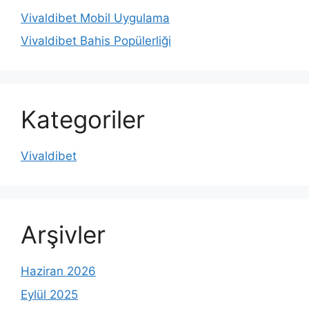
Vivaldibet Mobil Uygulama
Vivaldibet Bahis Popülerliği
Kategoriler
Vivaldibet
Arşivler
Haziran 2026
Eylül 2025