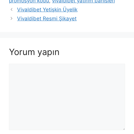
promosyon kodu
,
vivaldibet yatırım bahisleri
Vivaldibet Yetişkin Üyelik
Vivaldibet Resmi Şikayet
Yorum yapın
Yorum