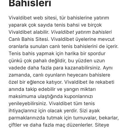
Bahisleri
Vivaldibet web sitesi, tür bahislerine yatırım
yaparak çok sayıda tenis bahsi ve birçok
Vivaldibet alabilir.
Vivaldibet yatırım bahisleri
Canlı Bahis Sitesi. Vivaldibet üyelerine mevcut
oranlarla sunulan canlı tenis bahislerini de içerir.
Tenis bahis yapmak için harika bir spordur
çünkü çok pahalı değildir, bu yüzden uzun
vadede daha fazla para kazanabilirsiniz. Aynı
zamanda, canlı oyunların heyecanı bahislere
özel bir eğlence katıyor. Vivaldibet ile rekabeti
anında takip edebilir ve yangın miktarı
maksimuma ulaştığında kuponlarınızı
yenileyebilirsiniz. Vivaldibet tüm tenis
ihtiyaçlarınız için olacak yerdir. Sizi ayak
parmaklarınızda tutmak için turnuvalar, bekarlar,
çiftler ve daha fazla maç düzenlerler. Siteye