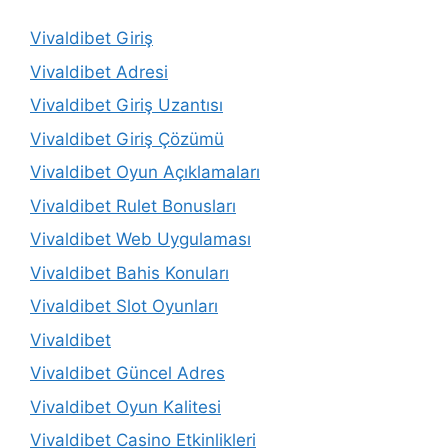
Vivaldibet Giriş
Vivaldibet Adresi
Vivaldibet Giriş Uzantısı
Vivaldibet Giriş Çözümü
Vivaldibet Oyun Açıklamaları
Vivaldibet Rulet Bonusları
Vivaldibet Web Uygulaması
Vivaldibet Bahis Konuları
Vivaldibet Slot Oyunları
Vivaldibet
Vivaldibet Güncel Adres
Vivaldibet Oyun Kalitesi
Vivaldibet Casino Etkinlikleri