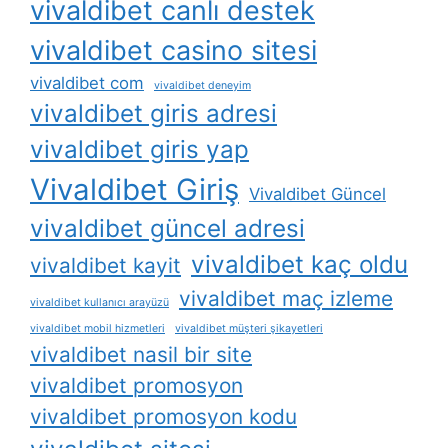
vivaldibet canlı destek
vivaldibet casino sitesi
vivaldibet com
vivaldibet deneyim
vivaldibet giris adresi
vivaldibet giris yap
Vivaldibet Giriş
Vivaldibet Güncel
vivaldibet güncel adresi
vivaldibet kaç oldu
vivaldibet kayit
vivaldibet maç izleme
vivaldibet kullanıcı arayüzü
vivaldibet mobil hizmetleri
vivaldibet müşteri şikayetleri
vivaldibet nasil bir site
vivaldibet promosyon
vivaldibet promosyon kodu