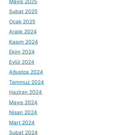
Mayıs 2025
Şubat 2025
Ocak 2025
Aralık 2024
Kasım 2024
Ekim 2024
Eylül 2024
Ağustos 2024
Temmuz 2024
Haziran 2024
Mayıs 2024
Nisan 2024
Mart 2024
Şubat 2024