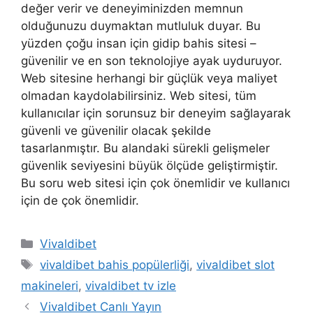
değer verir ve deneyiminizden memnun
olduğunuzu duymaktan mutluluk duyar. Bu
yüzden çoğu insan için gidip bahis sitesi –
güvenilir ve en son teknolojiye ayak uyduruyor.
Web sitesine herhangi bir güçlük veya maliyet
olmadan kaydolabilirsiniz. Web sitesi, tüm
kullanıcılar için sorunsuz bir deneyim sağlayarak
güvenli ve güvenilir olacak şekilde
tasarlanmıştır. Bu alandaki sürekli gelişmeler
güvenlik seviyesini büyük ölçüde geliştirmiştir.
Bu soru web sitesi için çok önemlidir ve kullanıcı
için de çok önemlidir.
Kategoriler
Vivaldibet
Etiketler
vivaldibet bahis popülerliği
,
vivaldibet slot
makineleri
,
vivaldibet tv izle
Vivaldibet Canlı Yayın