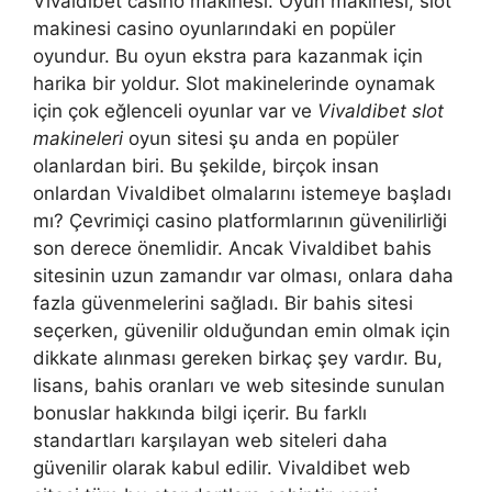
Vivaldibet casino makinesi. Oyun makinesi, slot
makinesi casino oyunlarındaki en popüler
oyundur. Bu oyun ekstra para kazanmak için
harika bir yoldur. Slot makinelerinde oynamak
için çok eğlenceli oyunlar var ve
Vivaldibet slot
makineleri
oyun sitesi şu anda en popüler
olanlardan biri. Bu şekilde, birçok insan
onlardan Vivaldibet olmalarını istemeye başladı
mı? Çevrimiçi casino platformlarının güvenilirliği
son derece önemlidir. Ancak Vivaldibet bahis
sitesinin uzun zamandır var olması, onlara daha
fazla güvenmelerini sağladı. Bir bahis sitesi
seçerken, güvenilir olduğundan emin olmak için
dikkate alınması gereken birkaç şey vardır. Bu,
lisans, bahis oranları ve web sitesinde sunulan
bonuslar hakkında bilgi içerir. Bu farklı
standartları karşılayan web siteleri daha
güvenilir olarak kabul edilir. Vivaldibet web