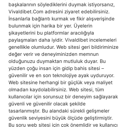
başkalarının söylediklerini duymak istiyorsanız,
Vivaldibet.Com adresini ziyaret edebilirsiniz.
İnsanlarla bağlantı kurmak ve fikir alışverişinde
bulunmak için harika bir yer. Üyelerin
şikayetlerini bu platformlar aracılığıyla
paylaşmaları daha iyidir. Vivaldibet incelemeleri
genellikle olumludur. Web sitesi geri bildiriminize
değer verir ve deneyiminizden memnun
olduğunuzu duymaktan mutluluk duyar. Bu
yüzden çoğu insan için gidip bahis sitesi –
güvenilir ve en son teknolojiye ayak uyduruyor.
Web sitesine herhangi bir güçlük veya maliyet
olmadan kaydolabilirsiniz. Web sitesi, tüm
kullanıcılar için sorunsuz bir deneyim sağlayarak
güvenli ve güvenilir olacak şekilde
tasarlanmıştır. Bu alandaki sürekli gelişmeler
güvenlik seviyesini büyük ölçüde geliştirmiştir.
Bu soru web sitesi için çok önemlidir ve kullanıcı