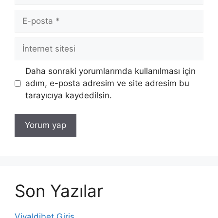
E-
posta
İnternet
sitesi
Daha sonraki yorumlarımda kullanılması için
adım, e-posta adresim ve site adresim bu
tarayıcıya kaydedilsin.
Son Yazılar
Vivaldibet Giriş