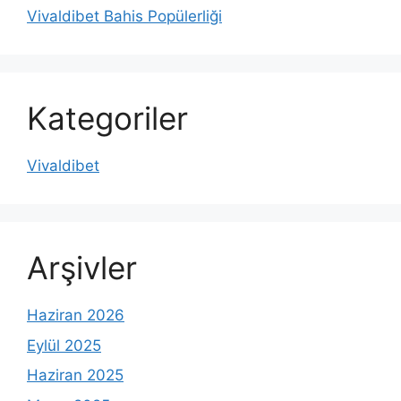
Vivaldibet Bahis Popülerliği
Kategoriler
Vivaldibet
Arşivler
Haziran 2026
Eylül 2025
Haziran 2025