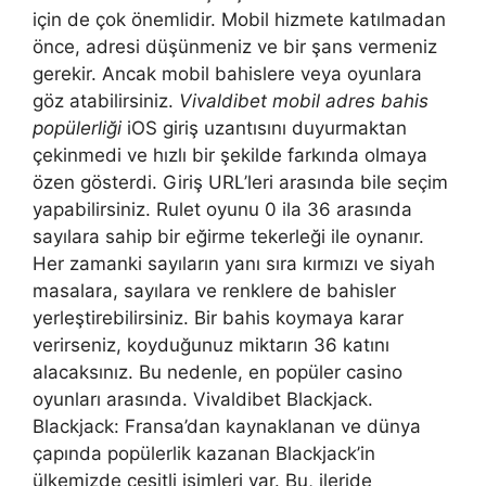
için de çok önemlidir. Mobil hizmete katılmadan
önce, adresi düşünmeniz ve bir şans vermeniz
gerekir. Ancak mobil bahislere veya oyunlara
göz atabilirsiniz.
Vivaldibet mobil adres bahis
popülerliği
iOS giriş uzantısını duyurmaktan
çekinmedi ve hızlı bir şekilde farkında olmaya
özen gösterdi. Giriş URL’leri arasında bile seçim
yapabilirsiniz. Rulet oyunu 0 ila 36 arasında
sayılara sahip bir eğirme tekerleği ile oynanır.
Her zamanki sayıların yanı sıra kırmızı ve siyah
masalara, sayılara ve renklere de bahisler
yerleştirebilirsiniz. Bir bahis koymaya karar
verirseniz, koyduğunuz miktarın 36 katını
alacaksınız. Bu nedenle, en popüler casino
oyunları arasında. Vivaldibet Blackjack.
Blackjack: Fransa’dan kaynaklanan ve dünya
çapında popülerlik kazanan Blackjack’in
ülkemizde çeşitli isimleri var. Bu, ileride