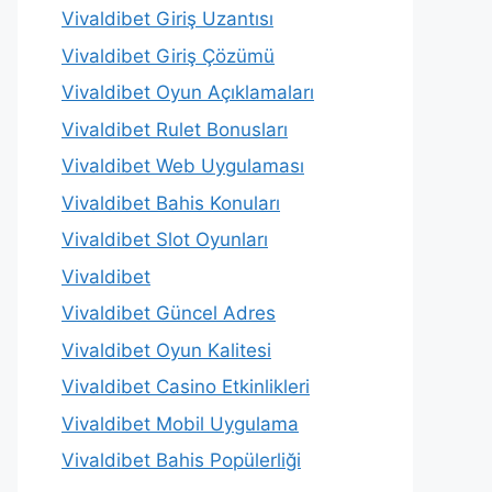
Vivaldibet Giriş Uzantısı
Vivaldibet Giriş Çözümü
Vivaldibet Oyun Açıklamaları
Vivaldibet Rulet Bonusları
Vivaldibet Web Uygulaması
Vivaldibet Bahis Konuları
Vivaldibet Slot Oyunları
Vivaldibet
Vivaldibet Güncel Adres
Vivaldibet Oyun Kalitesi
Vivaldibet Casino Etkinlikleri
Vivaldibet Mobil Uygulama
Vivaldibet Bahis Popülerliği