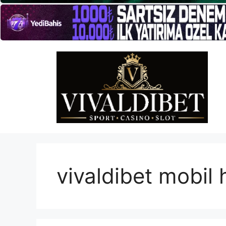
İçeriğe
atla
vivaldibet mobil 