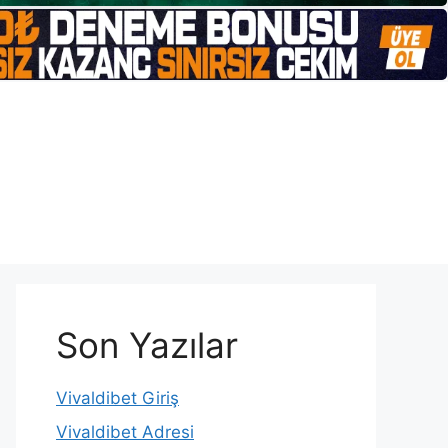
Son Yazılar
Vivaldibet Giriş
Vivaldibet Adresi