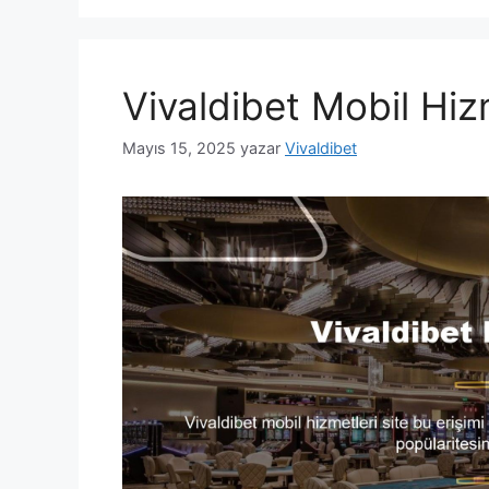
Vivaldibet Mobil Hiz
Mayıs 15, 2025
yazar
Vivaldibet