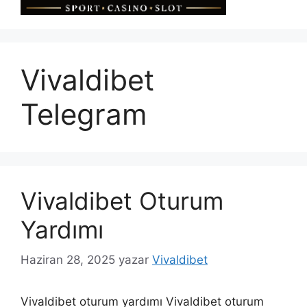
Vivaldibet
Telegram
Vivaldibet Oturum
Yardımı
Haziran 28, 2025
yazar
Vivaldibet
Vivaldibet oturum yardımı Vivaldibet oturum