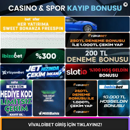
×
VİVALDİBET GİRİŞ İÇİN TIKLAYINIZ!