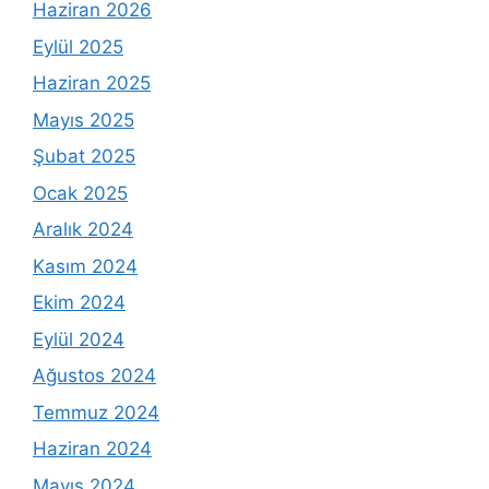
Haziran 2026
Eylül 2025
Haziran 2025
Mayıs 2025
Şubat 2025
Ocak 2025
Aralık 2024
Kasım 2024
Ekim 2024
Eylül 2024
Ağustos 2024
Temmuz 2024
Haziran 2024
Mayıs 2024