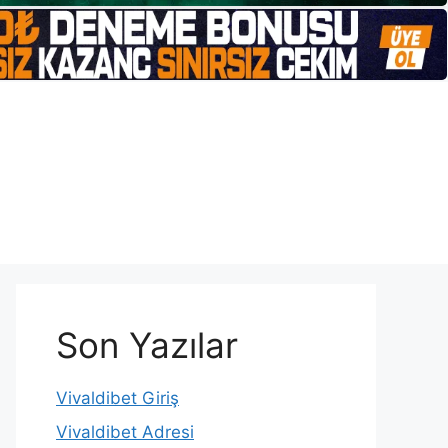
Son Yazılar
Vivaldibet Giriş
Vivaldibet Adresi