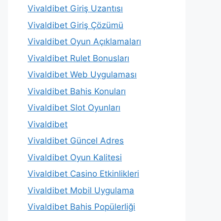
Vivaldibet Giriş Uzantısı
Vivaldibet Giriş Çözümü
Vivaldibet Oyun Açıklamaları
Vivaldibet Rulet Bonusları
Vivaldibet Web Uygulaması
Vivaldibet Bahis Konuları
Vivaldibet Slot Oyunları
Vivaldibet
Vivaldibet Güncel Adres
Vivaldibet Oyun Kalitesi
Vivaldibet Casino Etkinlikleri
Vivaldibet Mobil Uygulama
Vivaldibet Bahis Popülerliği