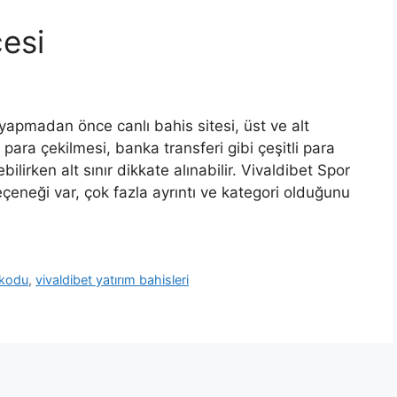
esi
 yapmadan önce canlı bahis sitesi, üst ve alt
 para çekilmesi, banka transferi gibi çeşitli para
lirken alt sınır dikkate alınabilir. Vivaldibet Spor
seçeneği var, çok fazla ayrıntı ve kategori olduğunu
 kodu
,
vivaldibet yatırım bahisleri