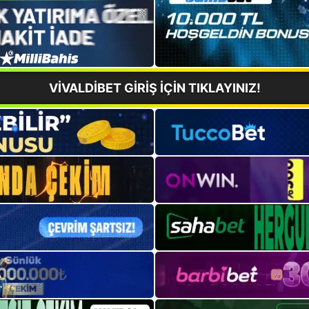
VİVALDİBET GİRİŞ İÇİN TIKLAYINIZ!