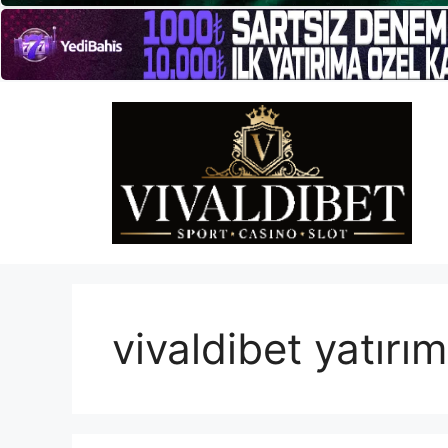
İçeriğe
atla
vivaldibet yatırım