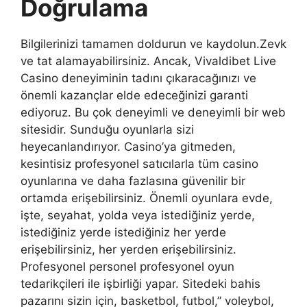
Doğrulama
Bilgilerinizi tamamen doldurun ve kaydolun.Zevk
ve tat alamayabilirsiniz. Ancak, Vivaldibet Live
Casino deneyiminin tadını çıkaracağınızı ve
önemli kazançlar elde edeceğinizi garanti
ediyoruz. Bu çok deneyimli ve deneyimli bir web
sitesidir. Sunduğu oyunlarla sizi
heyecanlandırıyor. Casino’ya gitmeden,
kesintisiz profesyonel satıcılarla tüm casino
oyunlarına ve daha fazlasına güvenilir bir
ortamda erişebilirsiniz. Önemli oyunlara evde,
işte, seyahat, yolda veya istediğiniz yerde,
istediğiniz yerde istediğiniz her yerde
erişebilirsiniz, her yerden erişebilirsiniz.
Profesyonel personel profesyonel oyun
tedarikçileri ile işbirliği yapar. Sitedeki bahis
pazarını sizin için, basketbol, futbol,” voleybol,