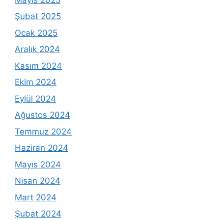
Şubat 2025
Ocak 2025
Aralık 2024
Kasım 2024
Ekim 2024
Eylül 2024
Ağustos 2024
Temmuz 2024
Haziran 2024
Mayıs 2024
Nisan 2024
Mart 2024
Şubat 2024