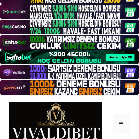
İçeriğe
atla
Menü