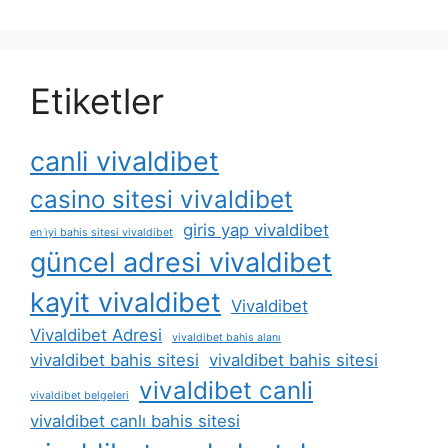
Etiketler
canli vivaldibet
casino sitesi vivaldibet
giris yap vivaldibet
en i̇yi bahis sitesi vivaldibet
güncel adresi vivaldibet
kayit vivaldibet
Vivaldibet
Vivaldibet Adresi
vivaldibet bahis alanı
vivaldibet bahis sitesi
vivaldibet bahis sitesi
vivaldibet canli
vivaldibet belgeleri
vivaldibet canlı bahis sitesi