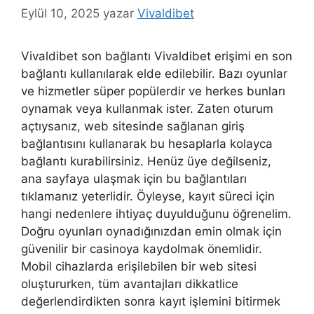
Eylül 10, 2025
yazar
Vivaldibet
Vivaldibet son bağlantı Vivaldibet erişimi en son
bağlantı kullanılarak elde edilebilir. Bazı oyunlar
ve hizmetler süper popülerdir ve herkes bunları
oynamak veya kullanmak ister. Zaten oturum
açtıysanız, web sitesinde sağlanan giriş
bağlantısını kullanarak bu hesaplarla kolayca
bağlantı kurabilirsiniz. Henüz üye değilseniz,
ana sayfaya ulaşmak için bu bağlantıları
tıklamanız yeterlidir. Öyleyse, kayıt süreci için
hangi nedenlere ihtiyaç duyulduğunu öğrenelim.
Doğru oyunları oynadığınızdan emin olmak için
güvenilir bir casinoya kaydolmak önemlidir.
Mobil cihazlarda erişilebilen bir web sitesi
oluştururken, tüm avantajları dikkatlice
değerlendirdikten sonra kayıt işlemini bitirmek