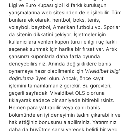
Ligi ve Euro Kupası gibi iki farklı kuruluşun
yarışmalarına web sitesinden de erişilebilir. Tüm
bunlara ek olarak, hentbol, boks, tenis,
voleybol, beyzbol, Amerikan futbolu vb. Sporlar
da sitenin dikkatini çekiyor. İşletmeler için
kullanıcılara verilen kupon türü ile ilgili üç farklı
seçenek sunmak için harika bir fırsat var. Artık
şansınızı kuponlarla daha fazla oyunda
deneyebilirsiniz. Anında değişikliklere bahis
oynamaya hazır olabilmeniz için
Vivaldibet bilgi
doğrulama
üyesi olun. Ancak, önce kayıt
işlemini tamamlamanız gerekir. Bu görevleri,
geçerli sayfadaki Vivaldibet OLS olor’una
tıklayarak sadece bir saniyede bitirebilirsiniz.
Hemen para yatırabilir veya canlı bahis
bölümünde en iyi deneyimin tadını çıkarabilir ve
hak ettiğiniz bonusunu alabilirsiniz. Yatırımınızı
daha da büyütme şansı verecek belirli bir web