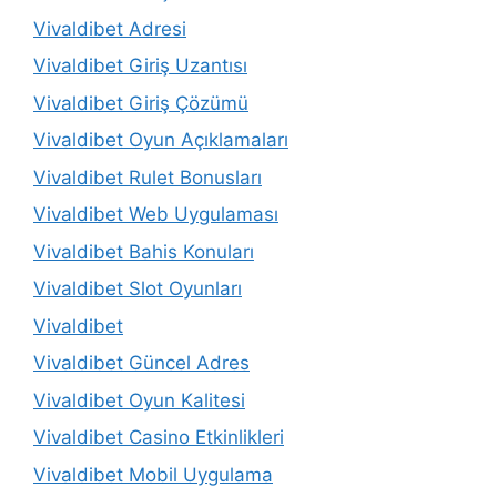
Vivaldibet Adresi
Vivaldibet Giriş Uzantısı
Vivaldibet Giriş Çözümü
Vivaldibet Oyun Açıklamaları
Vivaldibet Rulet Bonusları
Vivaldibet Web Uygulaması
Vivaldibet Bahis Konuları
Vivaldibet Slot Oyunları
Vivaldibet
Vivaldibet Güncel Adres
Vivaldibet Oyun Kalitesi
Vivaldibet Casino Etkinlikleri
Vivaldibet Mobil Uygulama