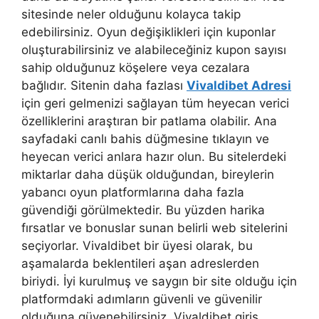
sitesinde neler olduğunu kolayca takip
edebilirsiniz. Oyun değişiklikleri için kuponlar
oluşturabilirsiniz ve alabileceğiniz kupon sayısı
sahip olduğunuz köşelere veya cezalara
bağlıdır. Sitenin daha fazlası
Vivaldibet Adresi
için geri gelmenizi sağlayan tüm heyecan verici
özelliklerini araştıran bir patlama olabilir. Ana
sayfadaki canlı bahis düğmesine tıklayın ve
heyecan verici anlara hazır olun. Bu sitelerdeki
miktarlar daha düşük olduğundan, bireylerin
yabancı oyun platformlarına daha fazla
güvendiği görülmektedir. Bu yüzden harika
fırsatlar ve bonuslar sunan belirli web sitelerini
seçiyorlar. Vivaldibet bir üyesi olarak, bu
aşamalarda beklentileri aşan adreslerden
biriydi. İyi kurulmuş ve saygın bir site olduğu için
platformdaki adımların güvenli ve güvenilir
olduğuna güvenebilirsiniz. Vivaldibet giriş