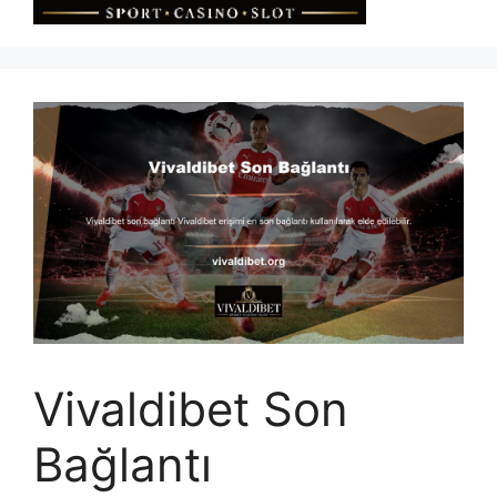
Vivaldibet Son
Bağlantı