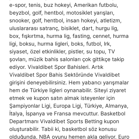
e-spor, tenis, buz hokeyi, Amerikan futbolu,
beyzbol, golf, hentbol, motosiklet yarışları,
snooker, golf, hentbol, insan hokeyi, atletizm,
uluslararası satranç, bisiklet, dart, hurgu lig,
box, fışkırtma, hurma lig, fasting, cennet, hurma
ligi, boksu, hurma ligleri, boks, futbol, Irk,
siyaset, özel etkinlikler, pistler, su topu, TV
şovları, müzik bahis salonları çok gittikçe takip
ediyor. Vivaldibet Spor Bahisleri. Artık
Vivaldibet Spor Bahis Sektöründe Vivaldibet
girişini deneyebilirsiniz. Hem yabancı yarışmalar
hem de Türkiye ligleri oynanabilir. Siteyi ziyaret
etmek ve kupon satın almak isteyenler için
Şampiyonlar Ligi, Europa Ligi, Türkiye, Almanya,
İtalya, İspanya ve Fransa mevcuttur. Basketbol
Departmanı Vivaldibet Sports Betting kupon
oluşturabilir. Tabii ki, basketbol söz konusu
olduğunda, NBA oyunu hemen akla geliyor. Euro