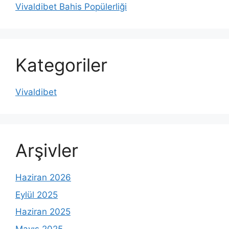
Vivaldibet Bahis Popülerliği
Kategoriler
Vivaldibet
Arşivler
Haziran 2026
Eylül 2025
Haziran 2025
Mayıs 2025