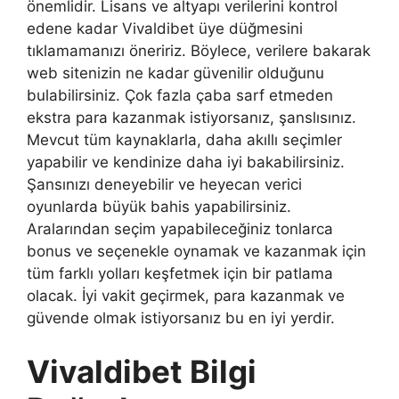
önemlidir. Lisans ve altyapı verilerini kontrol
edene kadar Vivaldibet üye düğmesini
tıklamamanızı öneririz. Böylece, verilere bakarak
web sitenizin ne kadar güvenilir olduğunu
bulabilirsiniz. Çok fazla çaba sarf etmeden
ekstra para kazanmak istiyorsanız, şanslısınız.
Mevcut tüm kaynaklarla, daha akıllı seçimler
yapabilir ve kendinize daha iyi bakabilirsiniz.
Şansınızı deneyebilir ve heyecan verici
oyunlarda büyük bahis yapabilirsiniz.
Aralarından seçim yapabileceğiniz tonlarca
bonus ve seçenekle oynamak ve kazanmak için
tüm farklı yolları keşfetmek için bir patlama
olacak. İyi vakit geçirmek, para kazanmak ve
güvende olmak istiyorsanız bu en iyi yerdir.
Vivaldibet Bilgi