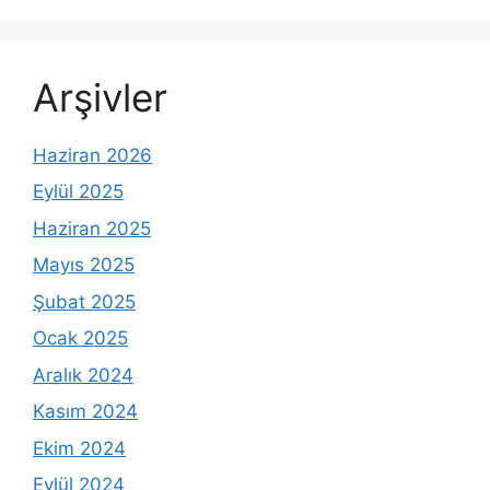
Arşivler
Haziran 2026
Eylül 2025
Haziran 2025
Mayıs 2025
Şubat 2025
Ocak 2025
Aralık 2024
Kasım 2024
Ekim 2024
Eylül 2024