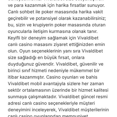
ve para kazanmak için harika fırsatlar sunuyor.
Canlı sohbet ile poker masasında harika vakit
geçirebilir ve potansiyel olarak kazanabilirsiniz;
bu, sizin ve krupiyerin poker masasında oturan
oyuncularla iletişim kurmasına olanak tanır.
Keyifli bir deneyim sağlamak için Vivaldibet
canlı casino masasını ziyaret ettiğinizden emin
olun. Oyun seçeneklerinin yanı sıra Vivaldibet
size sağladığı en büyük fırsat, onlara
duyduğunuz güvendir. Vivaldibet, güvenilir ve
birinci sınıf hizmeti nedeniyle mükemmel bir
itibar kazanmıştır. Casino oyunları ve bahis
Vivaldibet mobil avantajıyla sizlere her zaman
sektör ortalamasının üzerinde bir hizmet kalitesi
sunmaya çalışmaktadır. Vivaldibet güncel resmi
adresi canlı casino seçenekleriyle müşteri
deneyimini inceleyerek, Vivaldibet müşterilerinin
canlı casino oyunlarından memnuniyet