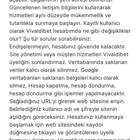
Güncellenen iletişim bilgilerini kullanarak
hizmetleri aynı düzeyde mükemmellik ve
tutarlılıkla sunmaya başlayın. Kayıtlı kullanıcı
olarak Vivaldibet hesabımda ne gibi değişiklikler
olur? Şu tür sorular sorabilirsiniz:
Endişelenmeyin, hesabınız güvende kalacaktır.
Site yönetimi veya müşteri hizmetleri Vivaldibet
üyeliğini sonlandırmaz. Veritabanında saklanan
veriler kalıcı olarak silinmez. Google
veritabanları saklanan belgeleri kalıcı olarak
silmez. Hesap kapatma, hesap dondurma,
hesap dondurma gibi işlemler yapılmayacaktır.
Sağladığınız URL’yi girerek web sitesine erişin.
Belirlediğiniz kullanıcı adı ve şifreyle sitenin
açıldığını göreceksiniz. Hesabınızı kullanmaya
başlamak için web sitesindeki kaydol
düğmesine tıklayın ve görüntülenen üyelik