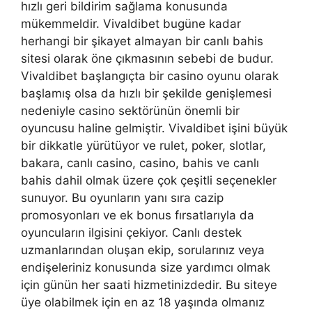
hızlı geri bildirim sağlama konusunda
mükemmeldir. Vivaldibet bugüne kadar
herhangi bir şikayet almayan bir canlı bahis
sitesi olarak öne çıkmasının sebebi de budur.
Vivaldibet başlangıçta bir casino oyunu olarak
başlamış olsa da hızlı bir şekilde genişlemesi
nedeniyle casino sektörünün önemli bir
oyuncusu haline gelmiştir. Vivaldibet işini büyük
bir dikkatle yürütüyor ve rulet, poker, slotlar,
bakara, canlı casino, casino, bahis ve canlı
bahis dahil olmak üzere çok çeşitli seçenekler
sunuyor. Bu oyunların yanı sıra cazip
promosyonları ve ek bonus fırsatlarıyla da
oyuncuların ilgisini çekiyor. Canlı destek
uzmanlarından oluşan ekip, sorularınız veya
endişeleriniz konusunda size yardımcı olmak
için günün her saati hizmetinizdedir. Bu siteye
üye olabilmek için en az 18 yaşında olmanız