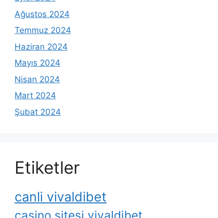
Ağustos 2024
Temmuz 2024
Haziran 2024
Mayıs 2024
Nisan 2024
Mart 2024
Şubat 2024
Etiketler
canli vivaldibet
casino sitesi vivaldibet