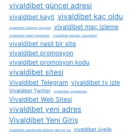
vivaldibet güncel adresi
vivaldibet kaç oldu
vivaldibet kayit
vivaldibet maç izleme
vivaldibet kullanıcı arayüzü
vivaldibet mobil hizmetleri
vivaldibet müşteri şikayetleri
vivaldibet nasil bir site
vivaldibet promosyon
vivaldibet promosyon kodu
vivaldibet sitesi
Vivaldibet Telegram
vivaldibet tv izle
Vivaldibet Twitter
vivaldibet uygulaması
Vivaldibet Web Sitesi
vivaldibet yeni adres
Vivaldibet Yeni Giriş
vivaldibet üyelik
vivaldibet zamanında ödeme yapıyor mu