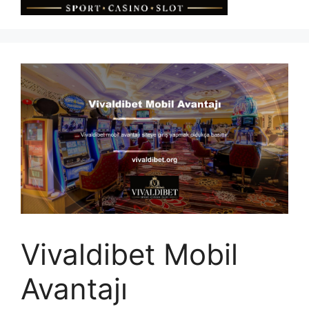
Vivaldibet Mobil
Avantajı