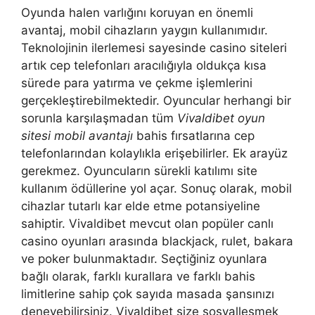
Oyunda halen varlığını koruyan en önemli
avantaj, mobil cihazların yaygın kullanımıdır.
Teknolojinin ilerlemesi sayesinde casino siteleri
artık cep telefonları aracılığıyla oldukça kısa
sürede para yatırma ve çekme işlemlerini
gerçekleştirebilmektedir. Oyuncular herhangi bir
sorunla karşılaşmadan tüm
Vivaldibet oyun
sitesi mobil avantajı
bahis fırsatlarına cep
telefonlarından kolaylıkla erişebilirler. Ek arayüz
gerekmez. Oyuncuların sürekli katılımı site
kullanım ödüllerine yol açar. Sonuç olarak, mobil
cihazlar tutarlı kar elde etme potansiyeline
sahiptir. Vivaldibet mevcut olan popüler canlı
casino oyunları arasında blackjack, rulet, bakara
ve poker bulunmaktadır. Seçtiğiniz oyunlara
bağlı olarak, farklı kurallara ve farklı bahis
limitlerine sahip çok sayıda masada şansınızı
deneyebilirsiniz. Vivaldibet size sosyalleşmek