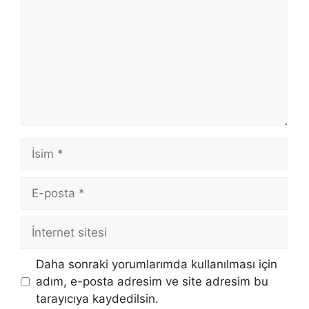
İsim
E-
posta
İnternet
sitesi
Daha sonraki yorumlarımda kullanılması için
adım, e-posta adresim ve site adresim bu
tarayıcıya kaydedilsin.