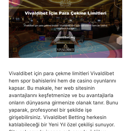
Vivaldibet için para çekme limitleri Vivaldibet
hem spor bahislerini hem de casino oyunlarını
kapsar. Bu makale, her web sitesinin
avantajlarını keşfetmenize ve bu avantajlarla
onların dünyasına girmenize olanak tanır. Bunu
yaparak, profesyonel bir şekilde işe
girişebilirsiniz. Vivaldibet Betting herkesin
katılabileceği bir Yeni Yıl özel çekilişi sunuyor.