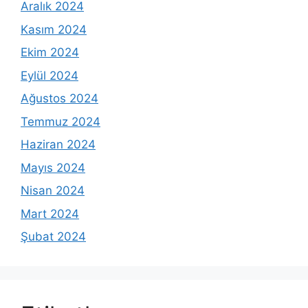
Aralık 2024
Kasım 2024
Ekim 2024
Eylül 2024
Ağustos 2024
Temmuz 2024
Haziran 2024
Mayıs 2024
Nisan 2024
Mart 2024
Şubat 2024