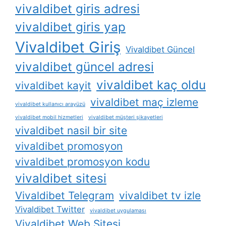
vivaldibet giris adresi
vivaldibet giris yap
Vivaldibet Giriş
Vivaldibet Güncel
vivaldibet güncel adresi
vivaldibet kaç oldu
vivaldibet kayit
vivaldibet maç izleme
vivaldibet kullanıcı arayüzü
vivaldibet mobil hizmetleri
vivaldibet müşteri şikayetleri
vivaldibet nasil bir site
vivaldibet promosyon
vivaldibet promosyon kodu
vivaldibet sitesi
Vivaldibet Telegram
vivaldibet tv izle
Vivaldibet Twitter
vivaldibet uygulaması
Vivaldibet Web Sitesi