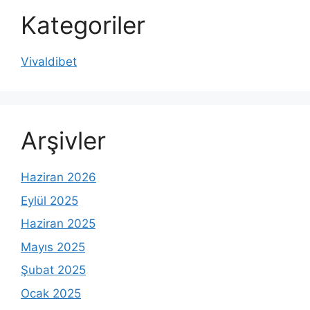
Kategoriler
Vivaldibet
Arşivler
Haziran 2026
Eylül 2025
Haziran 2025
Mayıs 2025
Şubat 2025
Ocak 2025