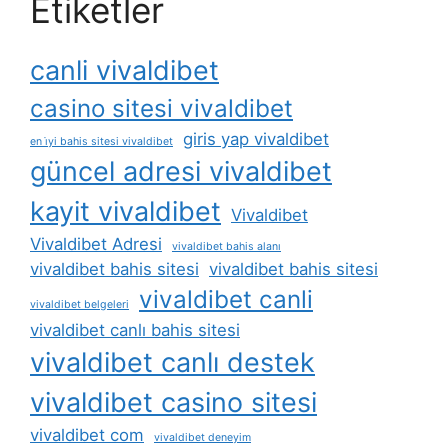
Etiketler
canli vivaldibet
casino sitesi vivaldibet
giris yap vivaldibet
en i̇yi bahis sitesi vivaldibet
güncel adresi vivaldibet
kayit vivaldibet
Vivaldibet
Vivaldibet Adresi
vivaldibet bahis alanı
vivaldibet bahis sitesi
vivaldibet bahis sitesi
vivaldibet canli
vivaldibet belgeleri
vivaldibet canlı bahis sitesi
vivaldibet canlı destek
vivaldibet casino sitesi
vivaldibet com
vivaldibet deneyim