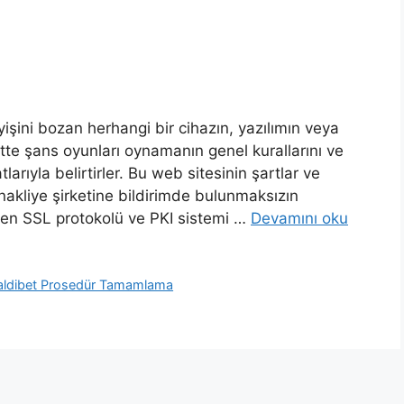
yişini bozan herhangi bir cihazın, yazılımın veya
ette şans oyunları oynamanın genel kurallarını ve
larıyla belirtirler. Bu web sitesinin şartlar ve
 nakliye şirketine bildirimde bulunmaksızın
lirken SSL protokolü ve PKI sistemi …
Devamını oku
aldibet Prosedür Tamamlama