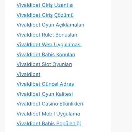
Vivaldibet Giriş Uzantısı
Vivaldibet Giriş Çözümü
Vivaldibet Oyun Açıklamaları
Vivaldibet Rulet Bonusları
Vivaldibet Web Uygulaması
Vivaldibet Bahis Konuları
Vivaldibet Slot Oyunları
Vivaldibet
Vivaldibet Güncel Adres
Vivaldibet Oyun Kalitesi
Vivaldibet Casino Etkinlikleri
Vivaldibet Mobil Uygulama
Vivaldibet Bahis Popülerliği