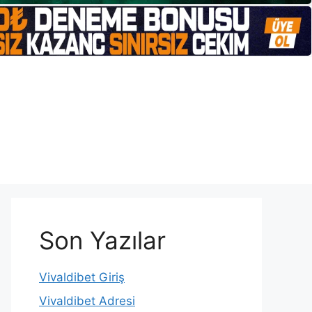
Son Yazılar
Vivaldibet Giriş
Vivaldibet Adresi