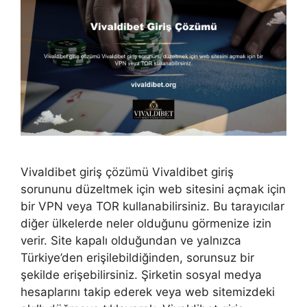
Vivaldibet giriş çözümü Vivaldibet giriş
sorununu düzeltmek için web sitesini açmak için
bir VPN veya TOR kullanabilirsiniz. Bu tarayıcılar
diğer ülkelerde neler olduğunu görmenize izin
verir. Site kapalı olduğundan ve yalnızca
Türkiye’den erişilebildiğinden, sorunsuz bir
şekilde erişebilirsiniz. Şirketin sosyal medya
hesaplarını takip ederek veya web sitemizdeki