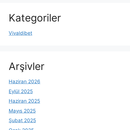
Kategoriler
Vivaldibet
Arşivler
Haziran 2026
Eylül 2025
Haziran 2025
Mayıs 2025
Şubat 2025