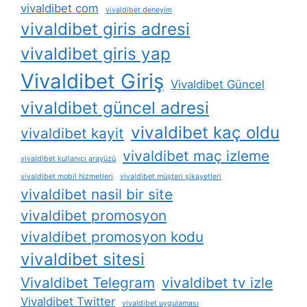
vivaldibet com
vivaldibet deneyim
vivaldibet giris adresi
vivaldibet giris yap
Vivaldibet Giriş
Vivaldibet Güncel
vivaldibet güncel adresi
vivaldibet kaç oldu
vivaldibet kayit
vivaldibet maç izleme
vivaldibet kullanıcı arayüzü
vivaldibet mobil hizmetleri
vivaldibet müşteri şikayetleri
vivaldibet nasil bir site
vivaldibet promosyon
vivaldibet promosyon kodu
vivaldibet sitesi
Vivaldibet Telegram
vivaldibet tv izle
Vivaldibet Twitter
vivaldibet uygulaması