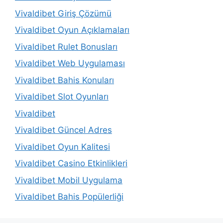
Vivaldibet Giriş Çözümü
Vivaldibet Oyun Açıklamaları
Vivaldibet Rulet Bonusları
Vivaldibet Web Uygulaması
Vivaldibet Bahis Konuları
Vivaldibet Slot Oyunları
Vivaldibet
Vivaldibet Güncel Adres
Vivaldibet Oyun Kalitesi
Vivaldibet Casino Etkinlikleri
Vivaldibet Mobil Uygulama
Vivaldibet Bahis Popülerliği