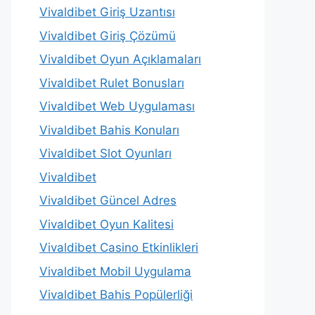
Vivaldibet Giriş Uzantısı
Vivaldibet Giriş Çözümü
Vivaldibet Oyun Açıklamaları
Vivaldibet Rulet Bonusları
Vivaldibet Web Uygulaması
Vivaldibet Bahis Konuları
Vivaldibet Slot Oyunları
Vivaldibet
Vivaldibet Güncel Adres
Vivaldibet Oyun Kalitesi
Vivaldibet Casino Etkinlikleri
Vivaldibet Mobil Uygulama
Vivaldibet Bahis Popülerliği