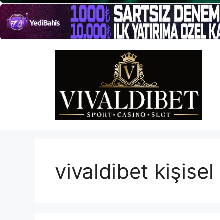
İçeriğe
atla
vivaldibet kişisel 