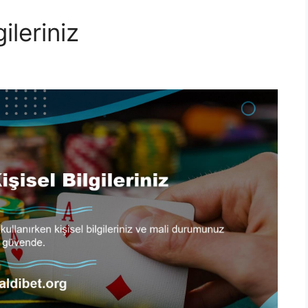
ileriniz