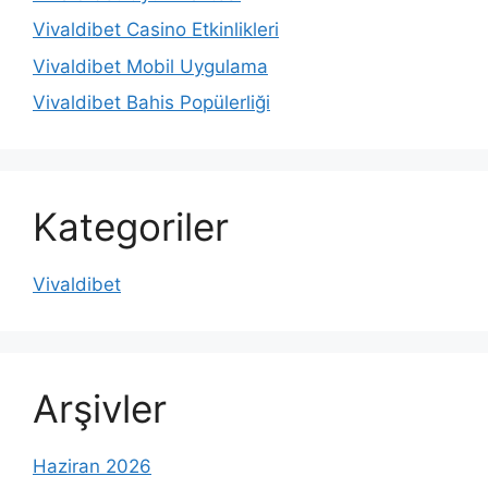
Vivaldibet Casino Etkinlikleri
Vivaldibet Mobil Uygulama
Vivaldibet Bahis Popülerliği
Kategoriler
Vivaldibet
Arşivler
Haziran 2026