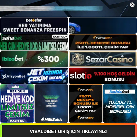
×
VİVALDİBET GİRİŞ İÇİN TIKLAYINIZ!