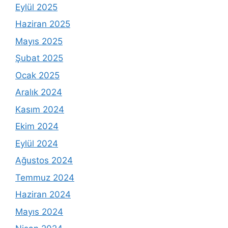
Eylül 2025
Haziran 2025
Mayıs 2025
Şubat 2025
Ocak 2025
Aralık 2024
Kasım 2024
Ekim 2024
Eylül 2024
Ağustos 2024
Temmuz 2024
Haziran 2024
Mayıs 2024