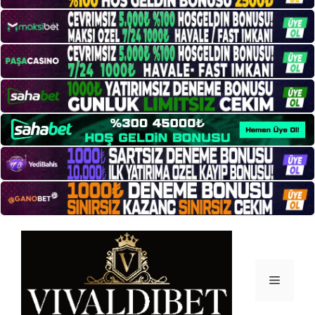
İçeriğe
atla
Menü