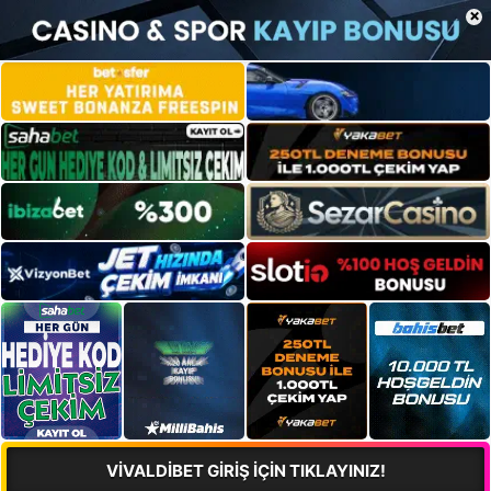
×
VİVALDİBET GİRİŞ İÇİN TIKLAYINIZ!