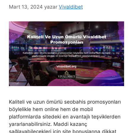
Mart 13, 2024
yazar
Vivaldibet
Kaliteli ve uzun ömürlü seobahis promosyonları
böylelikle hem online hem de mobil
platformlarda sitedeki en avantajlı teşviklerden
yararlanabilirsiniz. Maddi kazanç
sağlayabilecekleri için site bonuslarına dikkat