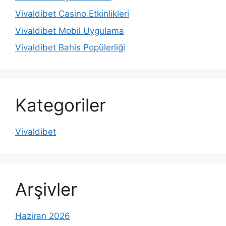
Vivaldibet Casino Etkinlikleri
Vivaldibet Mobil Uygulama
Vivaldibet Bahis Popülerliği
Kategoriler
Vivaldibet
Arşivler
Haziran 2026