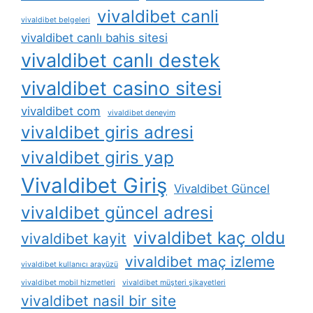
vivaldibet canli
vivaldibet belgeleri
vivaldibet canlı bahis sitesi
vivaldibet canlı destek
vivaldibet casino sitesi
vivaldibet com
vivaldibet deneyim
vivaldibet giris adresi
vivaldibet giris yap
Vivaldibet Giriş
Vivaldibet Güncel
vivaldibet güncel adresi
vivaldibet kaç oldu
vivaldibet kayit
vivaldibet maç izleme
vivaldibet kullanıcı arayüzü
vivaldibet mobil hizmetleri
vivaldibet müşteri şikayetleri
vivaldibet nasil bir site