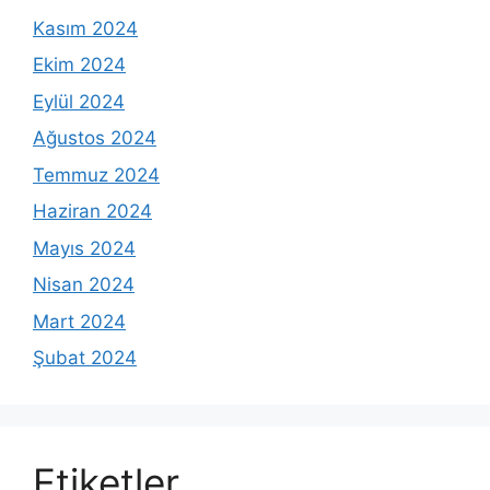
Kasım 2024
Ekim 2024
Eylül 2024
Ağustos 2024
Temmuz 2024
Haziran 2024
Mayıs 2024
Nisan 2024
Mart 2024
Şubat 2024
Etiketler