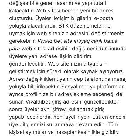
değişse bile genel tasarım ve yapı tutarlı
kalacaktır. Web sitesi hemen yeni bir adres
oluşturdu. Üyeler iletişim bilgilerini e-posta
yoluyla alacaklardır. BTK düzenlemelerine
uymak için web sitenizin adresini değiştirmeniz
gerekebilir.
Vivaldibet site i̇htiyaç canlı bahis
para
web sitesi adresinin değişmesi durumunda
üyelere yeni adrese ilişkin bildirim
gönderilecektir. Web sitemizin altyapısını
geliştirmek için sürekli olarak kaynak ayırıyoruz.
Adres değişiklikleri üyenin cep telefonuna mesaj
yoluyla bildirilecektir. Sosyal medya platformları
ayrıca profilinize bir adres ekleme seçeneği de
sunar. Vivaldibet giriş adresini güncelledikten
sonra üyeler aynı şifreyi kullanarak giriş
yapabileceklerdir. Yeni üyelik yok. Lütfen önceki
üye bilgilerinizi kullanmaya devam edin. Tüm
kişisel ayrıntılar ve hesaplar kesinlikle gizlidir.