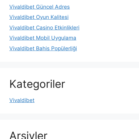
Vivaldibet Güncel Adres
Vivaldibet Oyun Kalitesi
Vivaldibet Casino Etkinlikleri
Vivaldibet Mobil Uygulama
Vivaldibet Bahis Popülerliği
Kategoriler
Vivaldibet
Arşivler