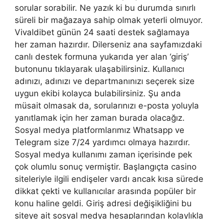
sorular sorabilir. Ne yazık ki bu durumda sınırlı
süreli bir mağazaya sahip olmak yeterli olmuyor.
Vivaldibet günün 24 saati destek sağlamaya
her zaman hazırdır. Dilerseniz ana sayfamızdaki
canlı destek formuna yukarıda yer alan ‘giriş’
butonunu tıklayarak ulaşabilirsiniz. Kullanıcı
adınızı, adınızı ve departmanınızı seçerek size
uygun ekibi kolayca bulabilirsiniz. Şu anda
müsait olmasak da, sorularınızı e-posta yoluyla
yanıtlamak için her zaman burada olacağız.
Sosyal medya platformlarımız Whatsapp ve
Telegram size 7/24 yardımcı olmaya hazırdır.
Sosyal medya kullanımı zaman içerisinde pek
çok olumlu sonuç vermiştir. Başlangıçta casino
siteleriyle ilgili endişeler vardı ancak kısa sürede
dikkat çekti ve kullanıcılar arasında popüler bir
konu haline geldi. Giriş adresi değişikliğini bu
siteye ait sosyal medya hesaplarından kolaylıkla