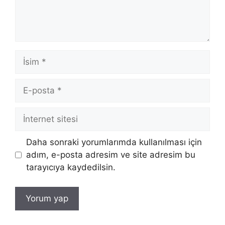
İsim
E-
posta
İnternet
sitesi
Daha sonraki yorumlarımda kullanılması için
adım, e-posta adresim ve site adresim bu
tarayıcıya kaydedilsin.