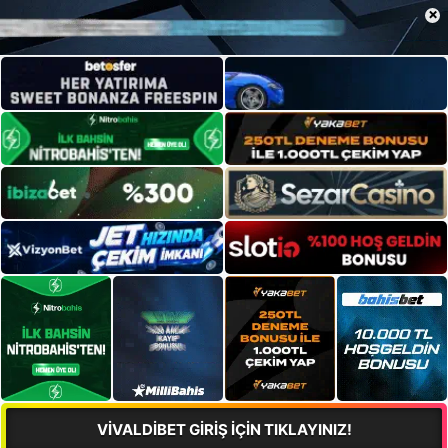
×
VİVALDİBET GİRİŞ İÇİN TIKLAYINIZ!