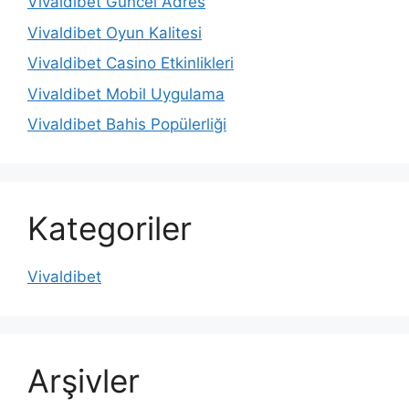
Vivaldibet Güncel Adres
Vivaldibet Oyun Kalitesi
Vivaldibet Casino Etkinlikleri
Vivaldibet Mobil Uygulama
Vivaldibet Bahis Popülerliği
Kategoriler
Vivaldibet
Arşivler