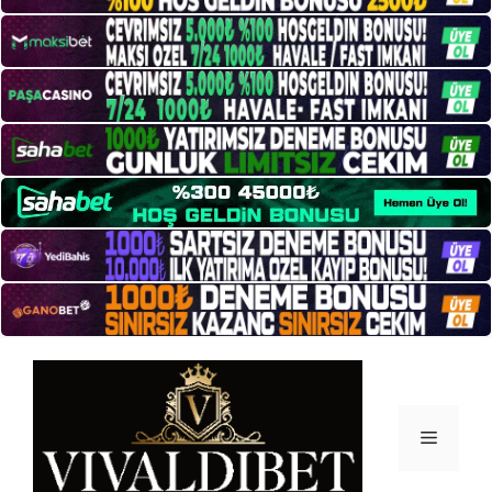
İçeriğe
atla
Menü