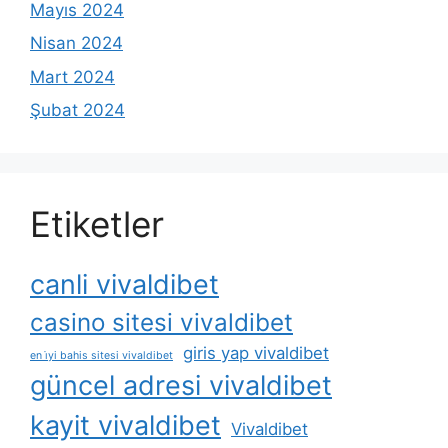
Mayıs 2024
Nisan 2024
Mart 2024
Şubat 2024
Etiketler
canli vivaldibet
casino sitesi vivaldibet
giris yap vivaldibet
en i̇yi bahis sitesi vivaldibet
güncel adresi vivaldibet
kayit vivaldibet
Vivaldibet