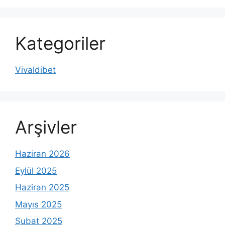
Kategoriler
Vivaldibet
Arşivler
Haziran 2026
Eylül 2025
Haziran 2025
Mayıs 2025
Şubat 2025