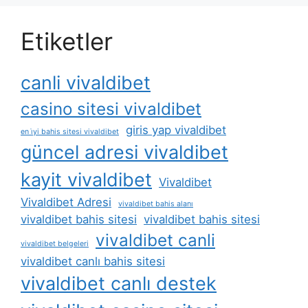
Etiketler
canli vivaldibet
casino sitesi vivaldibet
giris yap vivaldibet
en i̇yi bahis sitesi vivaldibet
güncel adresi vivaldibet
kayit vivaldibet
Vivaldibet
Vivaldibet Adresi
vivaldibet bahis alanı
vivaldibet bahis sitesi
vivaldibet bahis sitesi
vivaldibet canli
vivaldibet belgeleri
vivaldibet canlı bahis sitesi
vivaldibet canlı destek