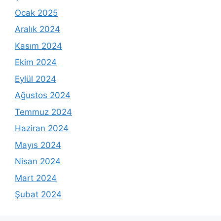
Ocak 2025
Aralık 2024
Kasım 2024
Ekim 2024
Eylül 2024
Ağustos 2024
Temmuz 2024
Haziran 2024
Mayıs 2024
Nisan 2024
Mart 2024
Şubat 2024