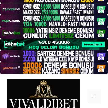
İçeriğe
atla
Menü