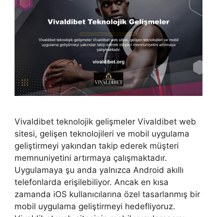
Vivaldibet teknolojik gelişmeler Vivaldibet web
sitesi, gelişen teknolojileri ve mobil uygulama
geliştirmeyi yakından takip ederek müşteri
memnuniyetini artırmaya çalışmaktadır.
Uygulamaya şu anda yalnızca Android akıllı
telefonlarda erişilebiliyor. Ancak en kısa
zamanda iOS kullanıcılarına özel tasarlanmış bir
mobil uygulama geliştirmeyi hedefliyoruz.